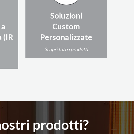
Soluzioni
 a
Custom
 (IR
Personalizzate
Scopri tutti i prodotti
nostri prodotti?