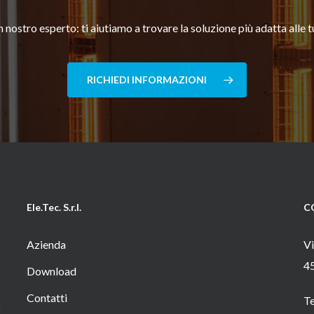
 nostro esperto: ti aiutiamo a trovare la soluzione più adatta alle 
RICHIEDI INFORMAZIONI
Ele.Tec. S.r.l.
C
Azienda
Vi
4
Download
Contatti
T
o