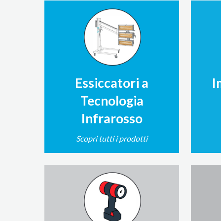
Essiccatori a
I
Tecnologia
Infrarosso
Scopri tutti i prodotti