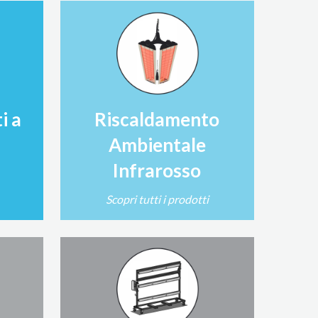
i a
Riscaldamento
Ambientale
Infrarosso
Scopri tutti i prodotti