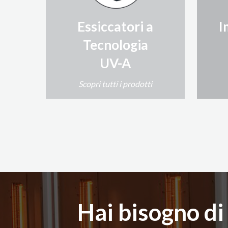
Essiccatori a
I
Tecnologia
UV-A
Scopri tutti i prodotti
Hai bisogno di 