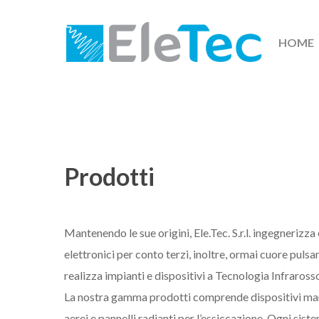
Salta
al
HOME
contenuto
principale
Prodotti
Mantenendo le sue origini, Ele.Tec. S.r.l. ingegnerizza
elettronici per conto terzi, inoltre, ormai cuore pulsa
realizza impianti e dispositivi a Tecnologia Infraros
La nostra gamma prodotti comprende dispositivi manua
aerei e pannelli radianti per l’essiccazione. Ogni sist