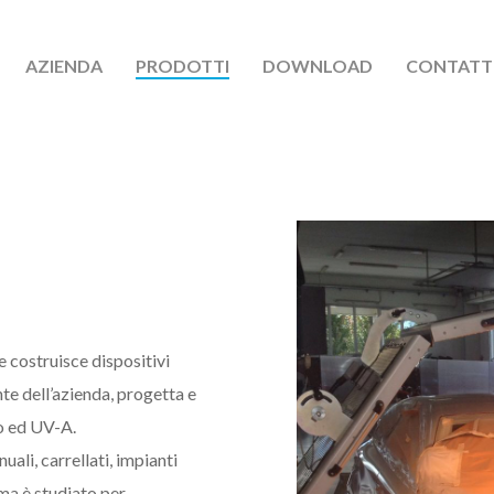
AZIENDA
PRODOTTI
DOWNLOAD
CONTATT
 e costruisce dispositivi
nte dell’azienda, progetta e
so ed UV-A.
li, carrellati, impianti
ema è studiato per