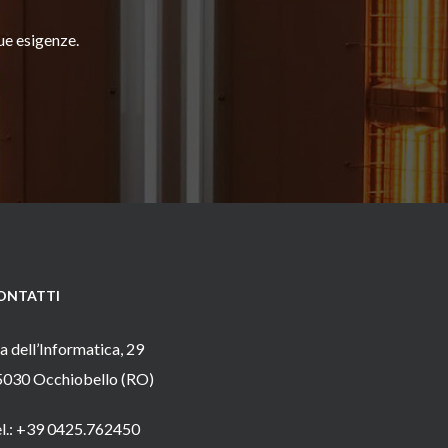
tue esigenze.
ONTATTI
a dell’Informatica, 29
5030 Occhiobello (RO)
el.: +39 0425.762450