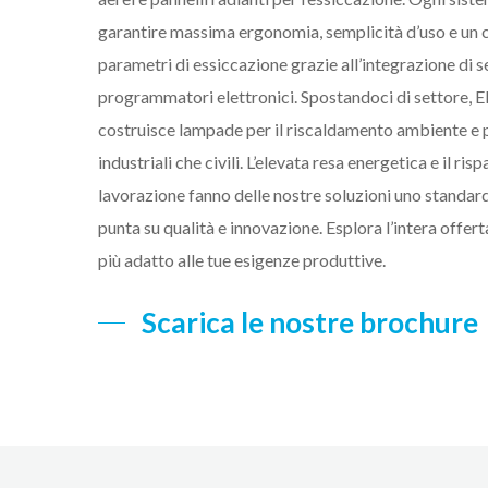
garantire massima ergonomia, semplicità d’uso e un 
parametri di essiccazione grazie all’integrazione di 
Premi Invio per cercare o ESC per chiudere
programmatori elettronici. Spostandoci di settore, Ele
costruisce lampade per il riscaldamento ambiente e 
industriali che civili. L’elevata resa energetica e il ris
lavorazione fanno delle nostre soluzioni uno standard
punta su qualità e innovazione. Esplora l’intera offert
più adatto alle tue esigenze produttive.
Scarica le nostre brochure