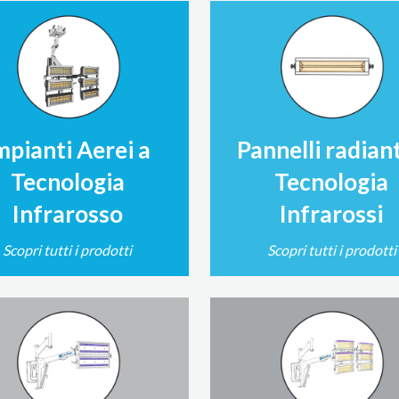
mpianti Aerei a
Pannelli radiant
Tecnologia
Tecnologia
Infrarosso
Infrarossi
Scopri tutti i prodotti
Scopri tutti i prodotti