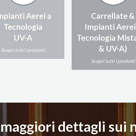
mpianti Aerei a
Carrellate &
Tecnologia
Impianti Aerei
UV-A
Tecnologia Mista
& UV-A)
Scopri tutti i prodotti
Scopri tutti i prodotti
maggiori dettagli sui 