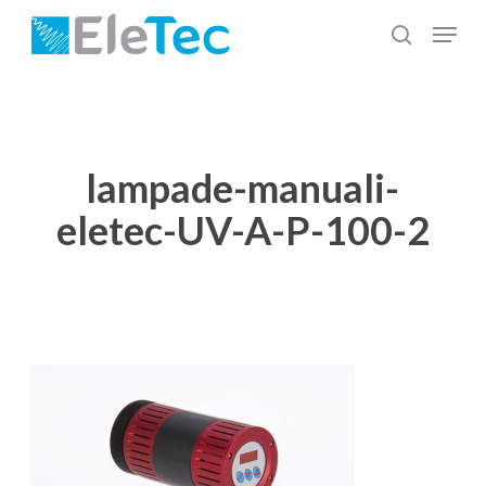
Salta
Menu
al
cerca
Chiudi
contenuto
menu
principale
lampade-manuali-
eletec-UV-A-P-100-2