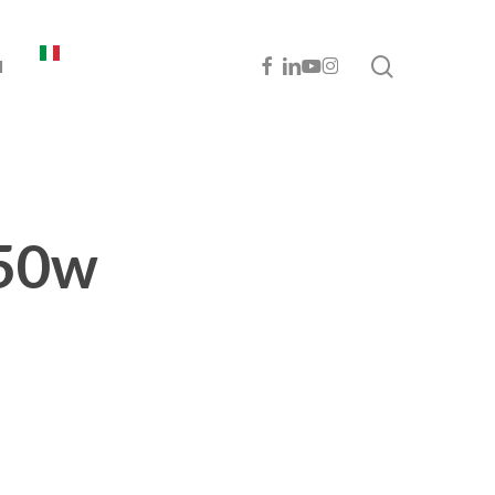
cerca
FACEBOOK
LINKEDIN
YOUTUBE
INSTAGRAM
I
450w