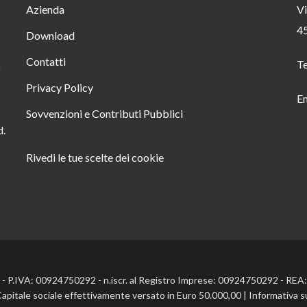
Azienda
Vi
4
Download
Contatti
T
o
Privacy Policy
Em
Sovvenzioni e Contributi Pubblici
d.
Rivedi le tue scelte dei cookie
l. - P.IVA: 00924750292 - n.iscr. al Registro Imprese: 00924750292 - RE
Capitale sociale effettivamente versato in Euro 50.000,00 |
Informativa s