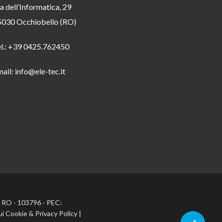
a dell’Informatica, 29
5030 Occhiobello (RO)
el.: +39 0425.762450
ail: info@ele-tec.it
A: RO - 103796 - PEC:
ui Cookie
&
Privacy Policy
|