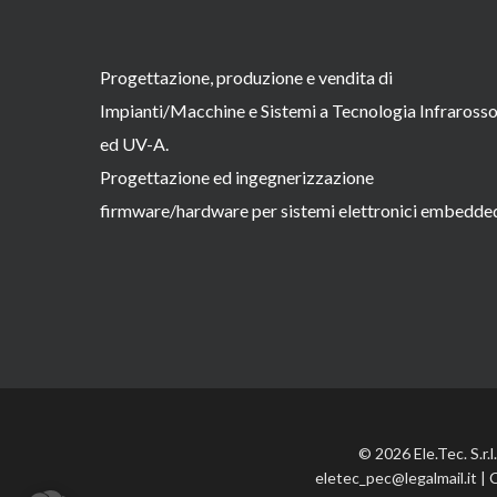
Progettazione, produzione e vendita di
Impianti/Macchine e Sistemi a Tecnologia Infraross
ed UV-A.
Progettazione ed ingegnerizzazione
firmware/hardware per sistemi elettronici embedde
© 2026 Ele.Tec. S.r.
eletec_pec@legalmail.it | 