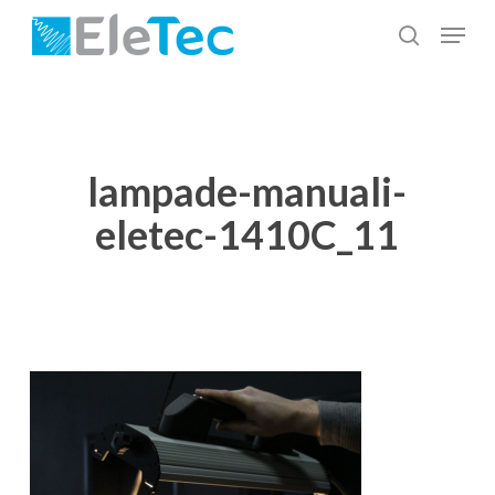
Salta
Menu
al
cerca
Chiudi
contenuto
menu
principale
lampade-manuali-
eletec-1410C_11