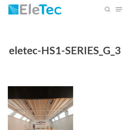
Salta
Menu
al
cerca
Chiudi
contenuto
menu
principale
eletec-HS1-SERIES_G_3