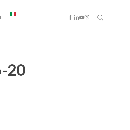
cerca
FACEBOOK
LINKEDIN
YOUTUBE
INSTAGRAM
I
6-20