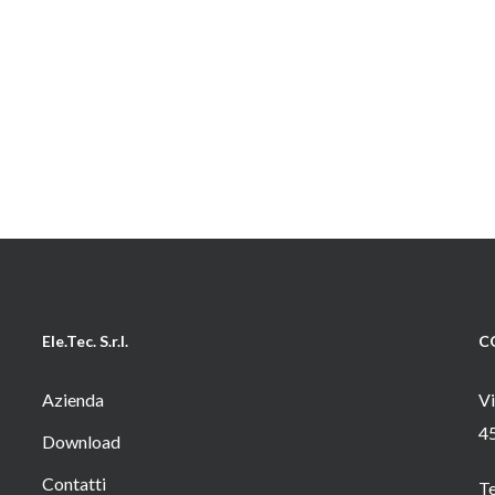
Ele.Tec. S.r.l.
C
Azienda
Vi
4
Download
Contatti
T
o