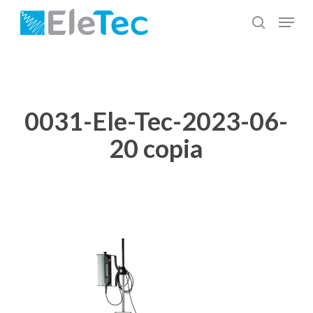
Salta
Menu
al
cerca
Chiudi
contenuto
menu
principale
0031-Ele-Tec-2023-06-
20 copia