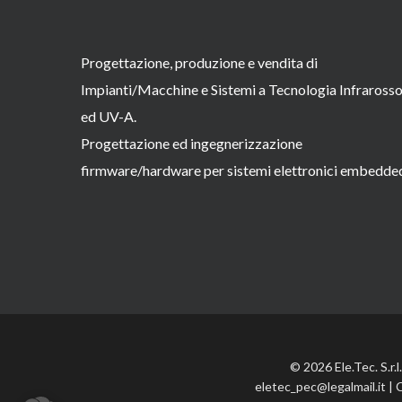
Progettazione, produzione e vendita di
Impianti/Macchine e Sistemi a Tecnologia Infraross
ed UV-A.
Progettazione ed ingegnerizzazione
firmware/hardware per sistemi elettronici embedde
© 2026 Ele.Tec. S.r.
eletec_pec@legalmail.it | 