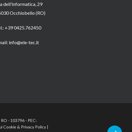
a dell’Informatica, 29
5030 Occhiobello (RO)
el.: +39 0425.762450
ail: info@ele-tec.it
A: RO - 103796 - PEC:
ui Cookie
&
Privacy Policy
|