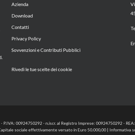
Azienda
Vi
4
Download
Contatti
T
o
Privacy Policy
Em
Sovvenzioni e Contributi Pubblici
d.
Rivedi le tue scelte dei cookie
l. - P.IVA: 00924750292 - n.iscr. al Registro Imprese: 00924750292 - RE
Capitale sociale effettivamente versato in Euro 50.000,00 |
Informativa s