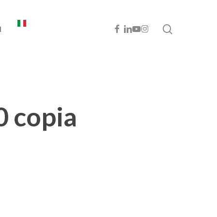
cerca
FACEBOOK
LINKEDIN
YOUTUBE
INSTAGRAM
I
0 copia