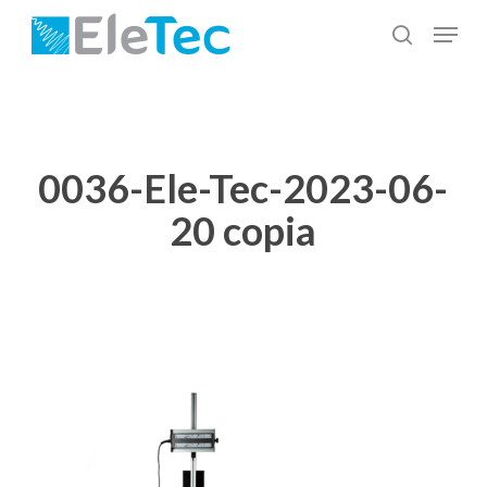
Salta
Menu
al
cerca
Chiudi
contenuto
menu
principale
0036-Ele-Tec-2023-06-
20 copia