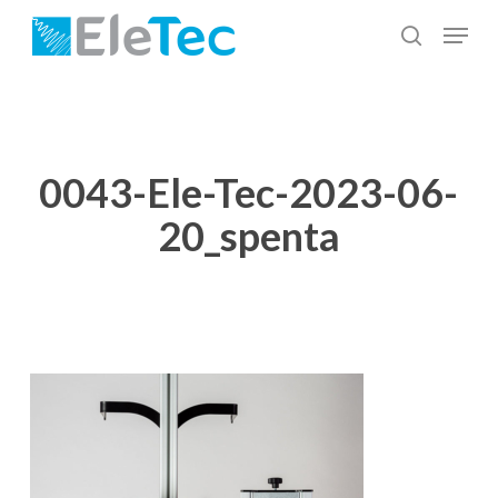
Salta
Menu
al
cerca
Chiudi
contenuto
menu
principale
0043-Ele-Tec-2023-06-
20_spenta