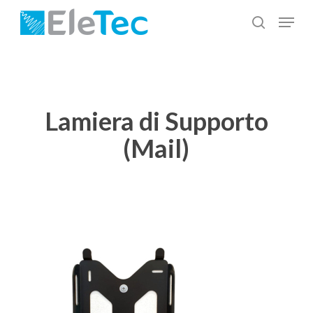
Salta
Menu
al
cerca
Chiudi
contenuto
menu
principale
Lamiera di Supporto
(Mail)