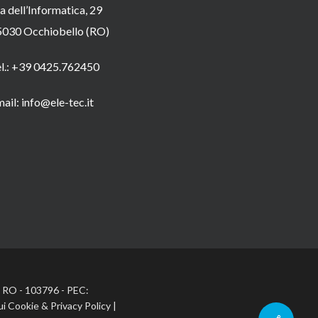
a dell’Informatica, 29
5030 Occhiobello (RO)
el.: +39 0425.762450
ail: info@ele-tec.it
A: RO - 103796 - PEC:
ui Cookie
&
Privacy Policy
|