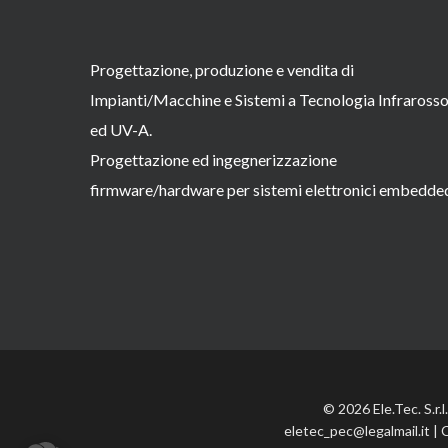
Progettazione, produzione e vendita di
Impianti/Macchine e Sistemi a Tecnologia Infraross
ed UV-A.
Progettazione ed ingegnerizzazione
firmware/hardware per sistemi elettronici embedde
© 2026 Ele.Tec. S.r.
eletec_pec@legalmail.it | 