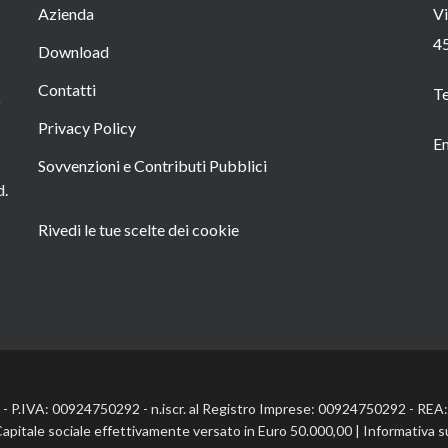
Azienda
Vi
4
Download
Contatti
T
o
Privacy Policy
Em
Sovvenzioni e Contributi Pubblici
d.
Rivedi le tue scelte dei cookie
l. - P.IVA: 00924750292 - n.iscr. al Registro Imprese: 00924750292 - RE
Capitale sociale effettivamente versato in Euro 50.000,00 |
Informativa s