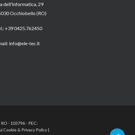
a dell’Informatica, 29
5030 Occhiobello (RO)
el.: +39 0425.762450
ail: info@ele-tec.it
A: RO - 103796 - PEC:
ui Cookie
&
Privacy Policy
|