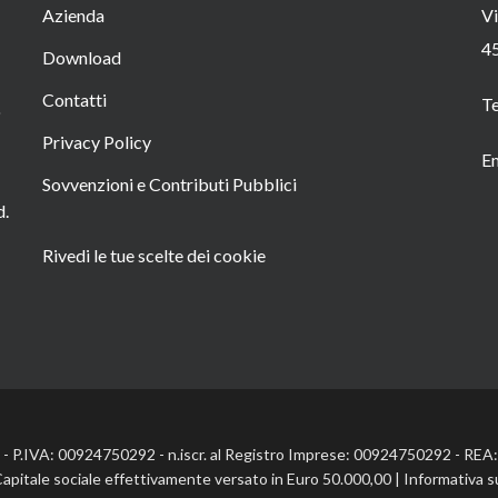
Azienda
Vi
4
Download
Contatti
T
o
Privacy Policy
Em
Sovvenzioni e Contributi Pubblici
d.
Rivedi le tue scelte dei cookie
l. - P.IVA: 00924750292 - n.iscr. al Registro Imprese: 00924750292 - RE
Capitale sociale effettivamente versato in Euro 50.000,00 |
Informativa s