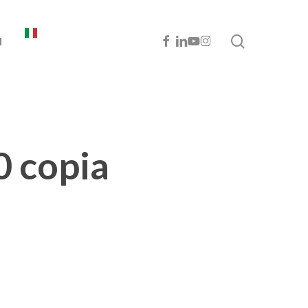
cerca
FACEBOOK
LINKEDIN
YOUTUBE
INSTAGRAM
I
0 copia