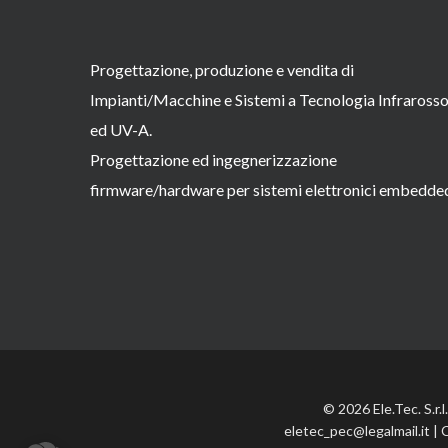
Progettazione, produzione e vendita di
Impianti/Macchine e Sistemi a Tecnologia Infraross
ed UV-A.
Progettazione ed ingegnerizzazione
firmware/hardware per sistemi elettronici embedde
© 2026 Ele.Tec. S.r.
eletec_pec@legalmail.it | 