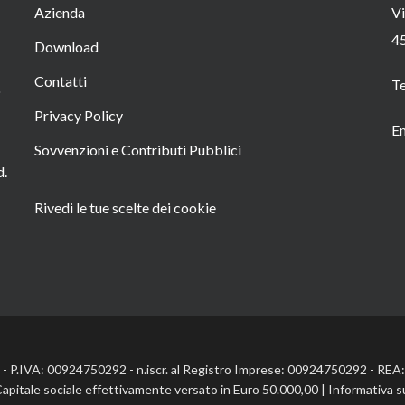
Azienda
Vi
4
Download
Contatti
T
o
Privacy Policy
Em
Sovvenzioni e Contributi Pubblici
d.
Rivedi le tue scelte dei cookie
l. - P.IVA: 00924750292 - n.iscr. al Registro Imprese: 00924750292 - RE
Capitale sociale effettivamente versato in Euro 50.000,00 |
Informativa s