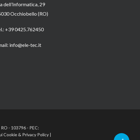
a dell’Informatica, 29
5030 Occhiobello (RO)
el.: +39 0425.762450
ail: info@ele-tec.it
A: RO - 103796 - PEC:
ui Cookie
&
Privacy Policy
|