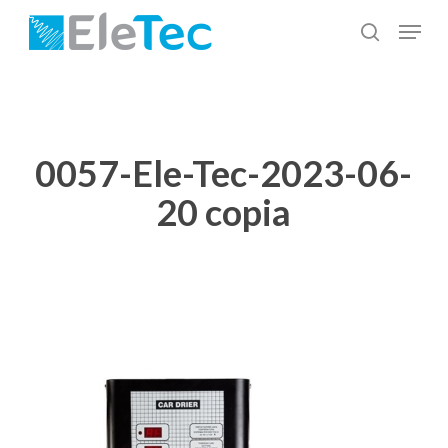
Salta
Menu
al
cerca
Chiudi
contenuto
menu
principale
0057-Ele-Tec-2023-06-
20 copia