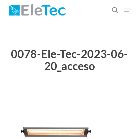
Salta
Menu
al
cerca
Chiudi
contenuto
menu
principale
0078-Ele-Tec-2023-06-
20_acceso