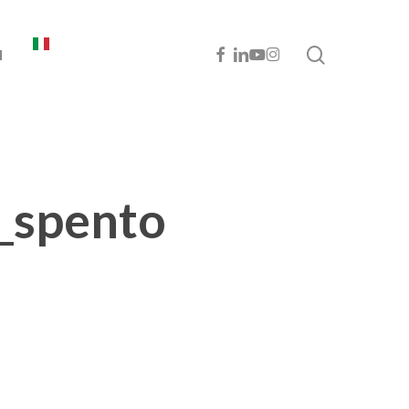
cerca
FACEBOOK
LINKEDIN
YOUTUBE
INSTAGRAM
I
_spento