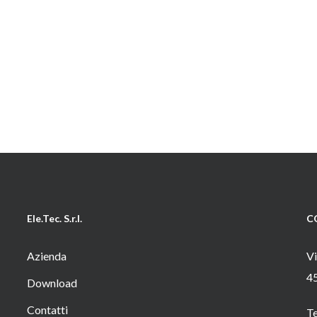
Ele.Tec. S.r.l.
C
Azienda
Vi
4
Download
Contatti
T
o