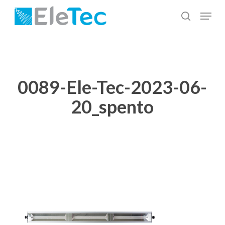
Salta
Menu
al
cerca
Chiudi
contenuto
menu
principale
0089-Ele-Tec-2023-06-
20_spento