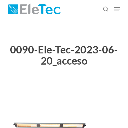
Salta
Menu
al
cerca
Chiudi
contenuto
menu
principale
0090-Ele-Tec-2023-06-
20_acceso