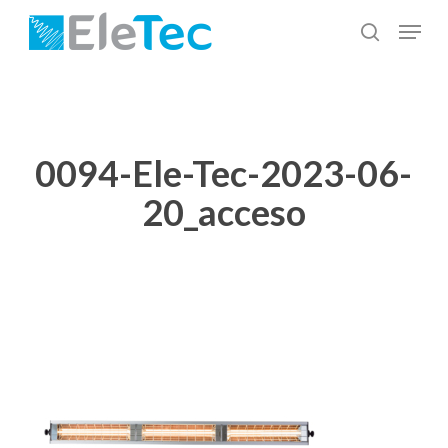
Salta
Menu
al
cerca
Chiudi
contenuto
menu
principale
0094-Ele-Tec-2023-06-
20_acceso