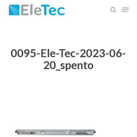
Salta
Menu
al
cerca
Chiudi
contenuto
menu
principale
0095-Ele-Tec-2023-06-
20_spento