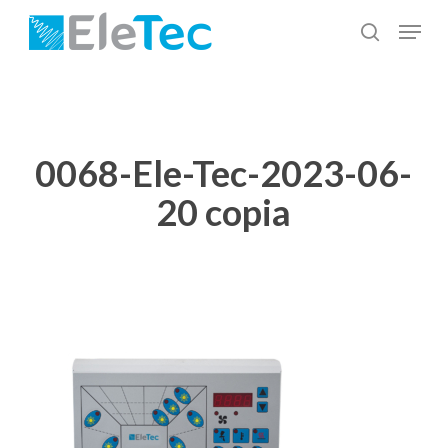
Salta
Menu
al
cerca
Chiudi
contenuto
menu
principale
0068-Ele-Tec-2023-06-
20 copia