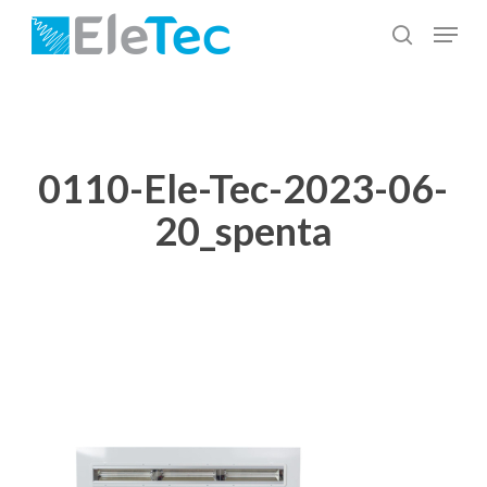
Salta
Menu
al
cerca
Chiudi
contenuto
menu
principale
0110-Ele-Tec-2023-06-
20_spenta