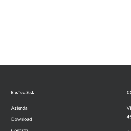
Ele.Tec. S.r.l.
C
Azienda
Vi
4
Download
Contatti