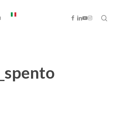
cerca
FACEBOOK
LINKEDIN
YOUTUBE
INSTAGRAM
I
_spento