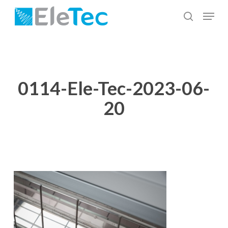
Salta
Menu
al
cerca
Chiudi
contenuto
menu
principale
0114-Ele-Tec-2023-06-
20