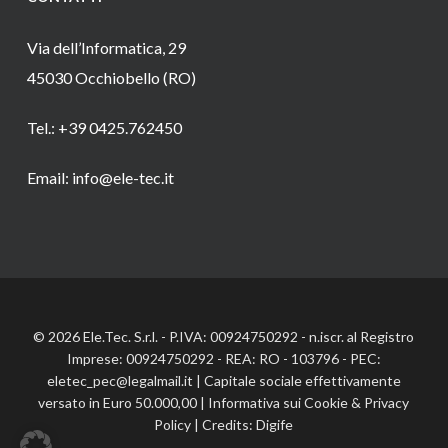
Via dell’Informatica, 29
45030 Occhiobello (RO)
Tel.: +39 0425.762450
Email: info@ele-tec.it
© 2026 Ele.Tec. S.r.l. - P.IVA: 00924750292 - n.iscr. al Registro
Imprese: 00924750292 - REA: RO - 103796 - PEC:
eletec_pec@legalmail.it | Capitale sociale effettivamente
versato in Euro 50.000,00 |
Informativa sui Cookie
&
Privacy
Policy
| Credits:
Digife