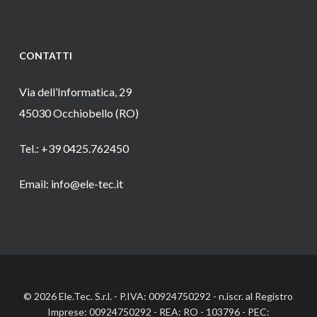
CONTATTI
Via dell’Informatica, 29
45030 Occhiobello (RO)
Tel.: +39 0425.762450
Email: info@ele-tec.it
© 2026 Ele.Tec. S.r.l. - P.IVA: 00924750292 - n.iscr. al Registro
Imprese: 00924750292 - REA: RO - 103796 - PEC: