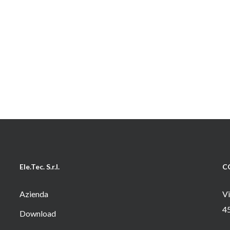
Ele.Tec. S.r.l.
C
Azienda
Vi
4
Download