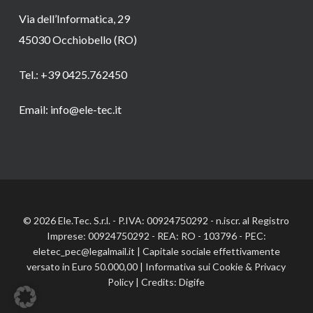
Via dell’Informatica, 29
45030 Occhiobello (RO)
Tel.: +39 0425.762450
Email: info@ele-tec.it
© 2026 Ele.Tec. S.r.l. - P.IVA: 00924750292 - n.iscr. al Registro
Imprese: 00924750292 - REA: RO - 103796 - PEC:
eletec_pec@legalmail.it | Capitale sociale effettivamente
versato in Euro 50.000,00 |
Informativa sui Cookie
&
Privacy
Policy
| Credits:
Digife