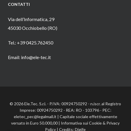
CONTATTI
Via dell’Informatica, 29
45030 Occhiobello (RO)
Tel.: +39 0425.762450
Email: info@ele-tec.it
© 2026 Ele.Tec. S.r.l. - P.IVA: 00924750292 - n.iscr. al Registro
Imprese: 00924750292 - REA: RO - 103796 - PEC:
eletec_pec@legalmail.it | Capitale sociale effettivamente
versato in Euro 50.000,00 |
Informativa sui Cookie
&
Privacy
Policy
| Credits:
Digife