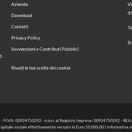
Azienda
Vi
4
Download
Contatti
T
o
Privacy Policy
Em
Sovvenzioni e Contributi Pubblici
d.
Rivedi le tue scelte dei cookie
l. - P.IVA: 00924750292 - n.iscr. al Registro Imprese: 00924750292 - RE
Capitale sociale effettivamente versato in Euro 50.000,00 |
Informativa s