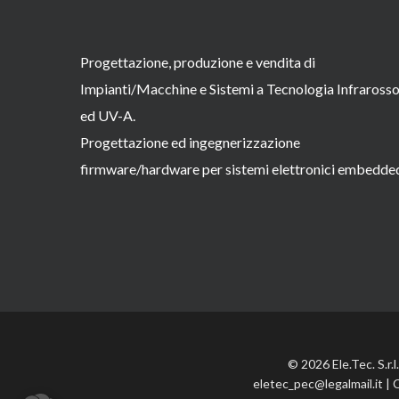
Progettazione, produzione e vendita di
Impianti/Macchine e Sistemi a Tecnologia Infraross
ed UV-A.
Progettazione ed ingegnerizzazione
firmware/hardware per sistemi elettronici embedde
© 2026 Ele.Tec. S.r.
eletec_pec@legalmail.it | 