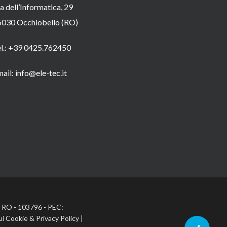
a dell’Informatica, 29
5030 Occhiobello (RO)
el.: +39 0425.762450
ail: info@ele-tec.it
A: RO - 103796 - PEC:
ui Cookie
&
Privacy Policy
|