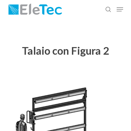
Salta
Menu
al
cerca
Chiudi
contenuto
menu
principale
Talaio con Figura 2