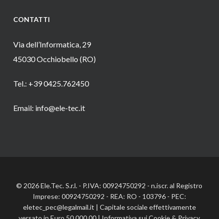
CONTATTI
Via dell’Informatica, 29
45030 Occhiobello (RO)
Tel.: +39 0425.762450
Email: info@ele-tec.it
© 2026 Ele.Tec. S.r.l. - P.IVA: 00924750292 - n.iscr. al Registro
Imprese: 00924750292 - REA: RO - 103796 - PEC:
eletec_pec@legalmail.it | Capitale sociale effettivamente
versato in Euro 50.000,00 |
Informativa sui Cookie
&
Privacy