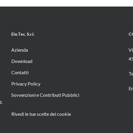
Ele.Tec. S.r.l.
C
Azienda
Vi
4
Download
Contatti
T
o
Privacy Policy
Em
Sovvenzioni e Contributi Pubblici
d.
Rivedi le tue scelte dei cookie