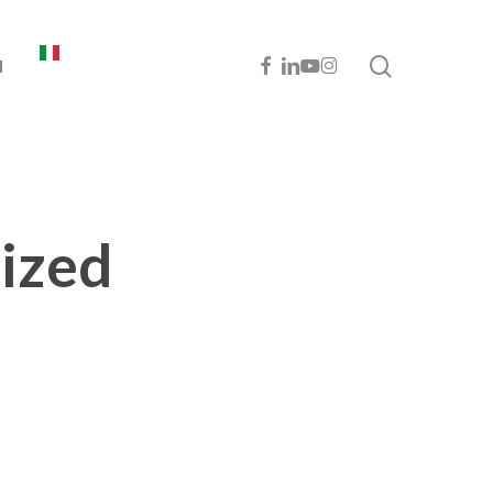
cerca
FACEBOOK
LINKEDIN
YOUTUBE
INSTAGRAM
I
ized