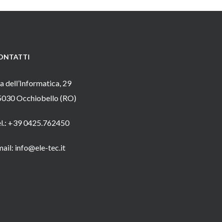
ONTATTI
a dell’Informatica, 29
5030 Occhiobello (RO)
el.: +39 0425.762450
ail: info@ele-tec.it