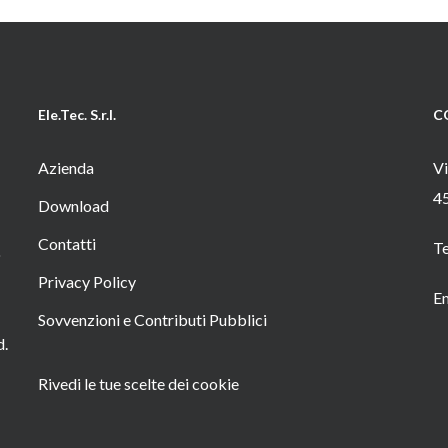
Ele.Tec. S.r.l.
C
Azienda
Vi
4
Download
Contatti
T
o
Privacy Policy
Em
Sovvenzioni e Contributi Pubblici
d.
Rivedi le tue scelte dei cookie