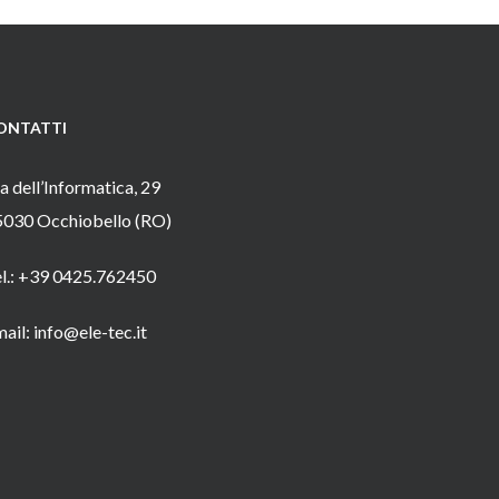
ONTATTI
a dell’Informatica, 29
5030 Occhiobello (RO)
el.: +39 0425.762450
ail: info@ele-tec.it