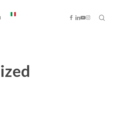
cerca
FACEBOOK
LINKEDIN
YOUTUBE
INSTAGRAM
I
ized