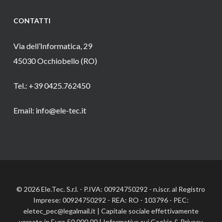
CONTATTI
Via dell’Informatica, 29
45030 Occhiobello (RO)
Tel.: +39 0425.762450
Email: info@ele-tec.it
© 2026 Ele.Tec. S.r.l. - P.IVA: 00924750292 - n.iscr. al Registro
Imprese: 00924750292 - REA: RO - 103796 - PEC:
eletec_pec@legalmail.it | Capitale sociale effettivamente
versato in Euro 50.000,00 |
Informativa sui Cookie
&
Privacy