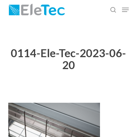
Salta
Menu
al
cerca
Chiudi
contenuto
menu
principale
0114-Ele-Tec-2023-06-
20