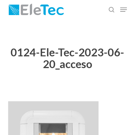
Salta
Menu
al
cerca
Chiudi
contenuto
menu
principale
0124-Ele-Tec-2023-06-
20_acceso