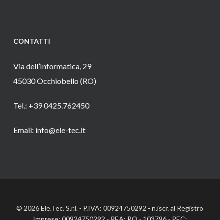
CONTATTI
Via dell’Informatica, 29
45030 Occhiobello (RO)
Tel.: +39 0425.762450
Email: info@ele-tec.it
© 2026 Ele.Tec. S.r.l. - P.IVA: 00924750292 - n.iscr. al Registro
Imprese: 00924750292 - REA: RO - 103796 - PEC: