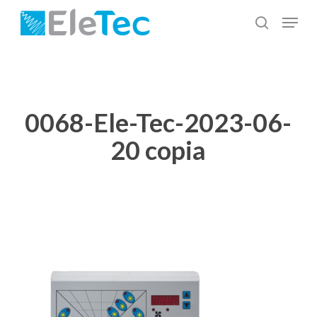
Salta
Menu
al
cerca
Chiudi
contenuto
menu
principale
0068-Ele-Tec-2023-06-
20 copia