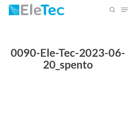
Salta
Menu
al
cerca
Chiudi
contenuto
menu
principale
0090-Ele-Tec-2023-06-
20_spento