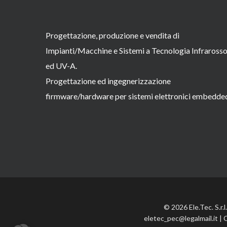
Progettazione, produzione e vendita di
Impianti/Macchine e Sistemi a Tecnologia Infraross
ed UV-A.
Progettazione ed ingegnerizzazione
firmware/hardware per sistemi elettronici embedde
© 2026 Ele.Tec. S.r.
eletec_pec@legalmail.it | 