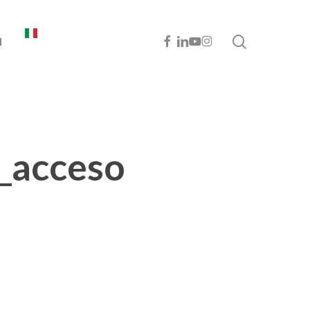
cerca
FACEBOOK
LINKEDIN
YOUTUBE
INSTAGRAM
I
_acceso