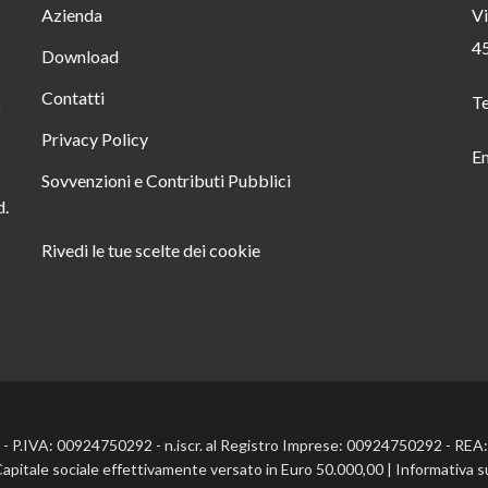
Azienda
Vi
4
Download
Contatti
T
o
Privacy Policy
Em
Sovvenzioni e Contributi Pubblici
d.
Rivedi le tue scelte dei cookie
l. - P.IVA: 00924750292 - n.iscr. al Registro Imprese: 00924750292 - RE
Capitale sociale effettivamente versato in Euro 50.000,00 |
Informativa s