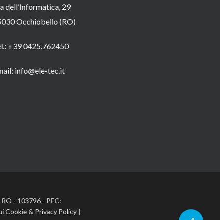
a dell’Informatica, 29
5030 Occhiobello (RO)
el.: +39 0425.762450
ail: info@ele-tec.it
A: RO - 103796 - PEC:
ui Cookie
&
Privacy Policy
|