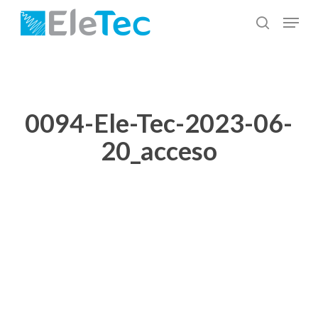
Salta
Menu
al
cerca
Chiudi
contenuto
menu
principale
0094-Ele-Tec-2023-06-
20_acceso