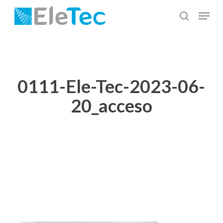
Salta
Menu
al
cerca
Chiudi
contenuto
menu
principale
0111-Ele-Tec-2023-06-
20_acceso