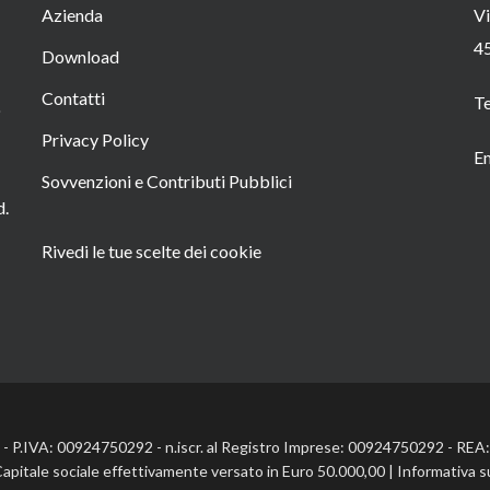
Azienda
Vi
4
Download
Contatti
T
o
Privacy Policy
Em
Sovvenzioni e Contributi Pubblici
d.
Rivedi le tue scelte dei cookie
l. - P.IVA: 00924750292 - n.iscr. al Registro Imprese: 00924750292 - RE
Capitale sociale effettivamente versato in Euro 50.000,00 |
Informativa s