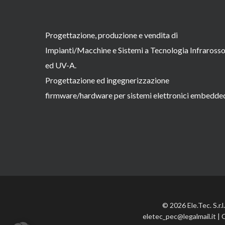
Progettazione, produzione e vendita di
Impianti/Macchine e Sistemi a Tecnologia Infraross
ed UV-A.
Progettazione ed ingegnerizzazione
firmware/hardware per sistemi elettronici embedde
© 2026 Ele.Tec. S.r.
eletec_pec@legalmail.it | 