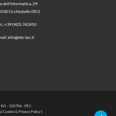
a dell’Informatica, 29
5030 Occhiobello (RO)
el.: +39 0425.762450
ail: info@ele-tec.it
A: RO - 103796 - PEC:
ui Cookie
&
Privacy Policy
|