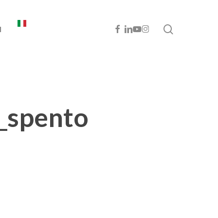
cerca
FACEBOOK
LINKEDIN
YOUTUBE
INSTAGRAM
I
_spento