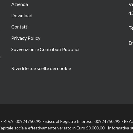
Azienda
Vi
4
Download
Contatti
T
o
Privacy Policy
Em
Sovvenzioni e Contributi Pubblici
d.
Rivedi le tue scelte dei cookie
l. - P.IVA: 00924750292 - n.iscr. al Registro Imprese: 00924750292 - RE
Capitale sociale effettivamente versato in Euro 50.000,00 |
Informativa s