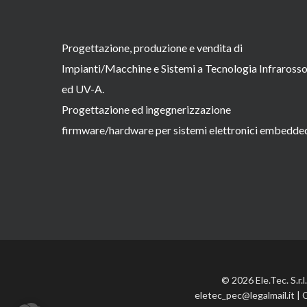
Progettazione, produzione e vendita di
Impianti/Macchine e Sistemi a Tecnologia Infraross
ed UV-A.
Progettazione ed ingegnerizzazione
firmware/hardware per sistemi elettronici embedde
© 2026 Ele.Tec. S.r.
eletec_pec@legalmail.it | 