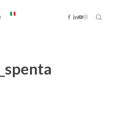
cerca
FACEBOOK
LINKEDIN
YOUTUBE
INSTAGRAM
I
_spenta