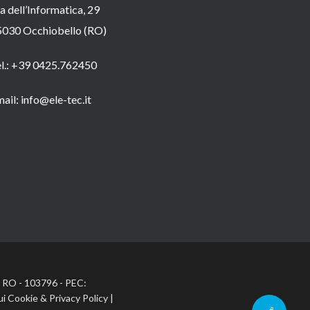
a dell’Informatica, 29
5030 Occhiobello (RO)
el.: +39 0425.762450
ail: info@ele-tec.it
A: RO - 103796 - PEC:
ui Cookie
&
Privacy Policy
|