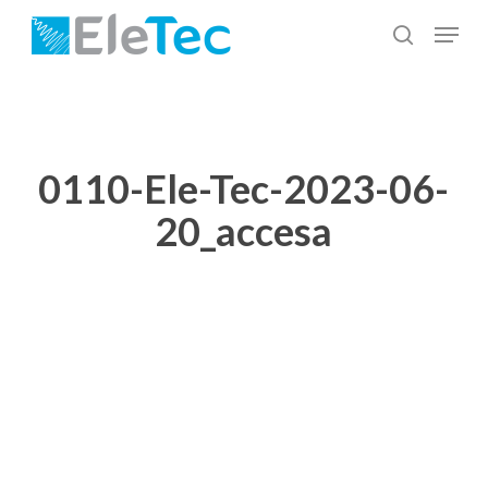
Salta
Menu
al
cerca
Chiudi
contenuto
menu
principale
0110-Ele-Tec-2023-06-
20_accesa