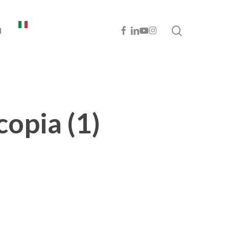
cerca
FACEBOOK
LINKEDIN
YOUTUBE
INSTAGRAM
I
opia (1)