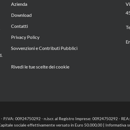
Azienda
Vi
4
Download
Contatti
T
o
Privacy Policy
Em
Sovvenzioni e Contributi Pubblici
d.
Rivedi le tue scelte dei cookie
l. - P.IVA: 00924750292 - n.iscr. al Registro Imprese: 00924750292 - RE
Capitale sociale effettivamente versato in Euro 50.000,00 |
Informativa s