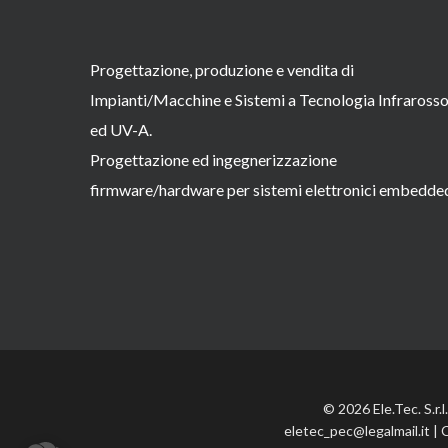
Progettazione, produzione e vendita di
Impianti/Macchine e Sistemi a Tecnologia Infraross
ed UV-A.
Progettazione ed ingegnerizzazione
firmware/hardware per sistemi elettronici embedde
© 2026 Ele.Tec. S.r.
eletec_pec@legalmail.it | 