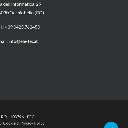
a dell’Informatica, 29
5030 Occhiobello (RO)
el.: +39 0425.762450
ail: info@ele-tec.it
A: RO - 103796 - PEC:
ui Cookie
&
Privacy Policy
|