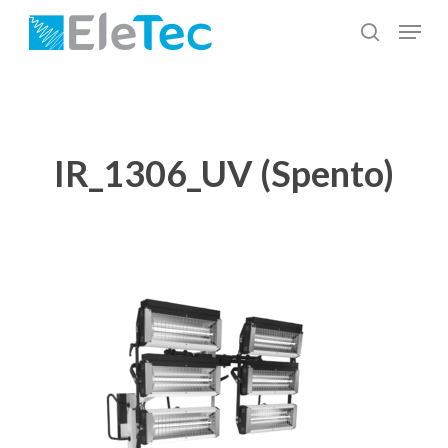
Salta
Menu
al
cerca
Chiudi
contenuto
menu
principale
IR_1306_UV (Spento)