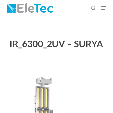
Salta
Menu
al
cerca
Chiudi
contenuto
menu
principale
IR_6300_2UV – SURYA