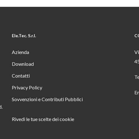
Ele.Tec. S.r.l.
C
Azienda
Vi
4
Download
Contatti
T
o
Privacy Policy
Em
Sovvenzioni e Contributi Pubblici
d.
Rivedi le tue scelte dei cookie