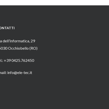
ONTATTI
a dell’Informatica, 29
5030 Occhiobello (RO)
el.: +39 0425.762450
ail: info@ele-tec.it