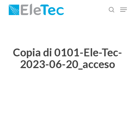
Salta
Menu
al
cerca
Chiudi
contenuto
menu
principale
Copia di 0101-Ele-Tec-
2023-06-20_acceso